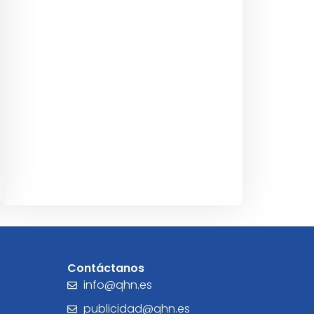
Contáctanos
info@qhn.es
publicidad@qhn.es